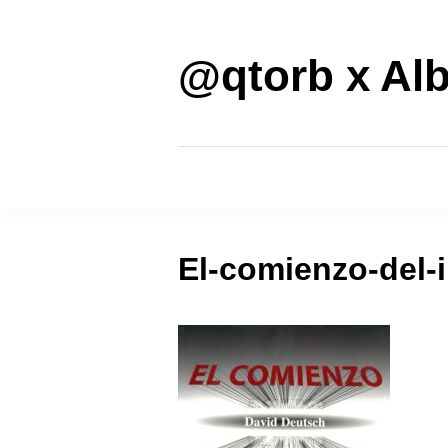
Saltar
al
contenido
@qtorb x Alb
El-comienzo-del-