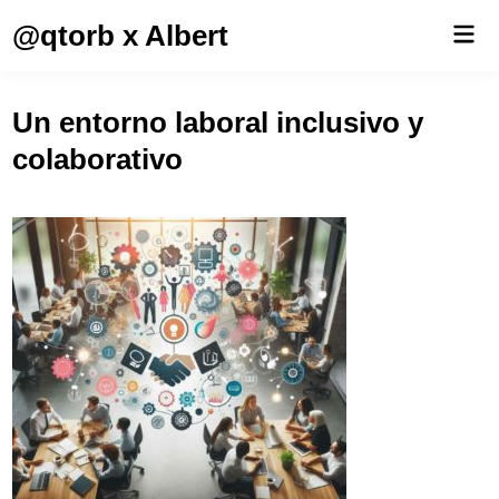
Saltar
@qtorb x Albert
Men
al
prin
contenido
Un entorno laboral inclusivo y
colaborativo