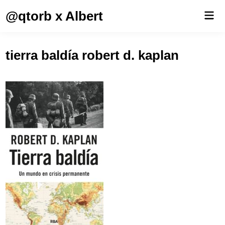
Saltar
@qtorb x Albert
Men
al
prin
contenido
tierra baldía robert d. kaplan