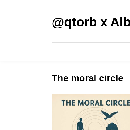
Saltar
al
contenido
@qtorb x Alb
The moral circle