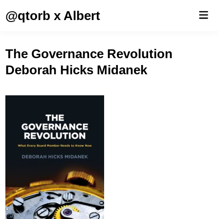
Saltar
@qtorb x Albert
Men
al
prin
contenido
The Governance Revolution
Deborah Hicks Midanek