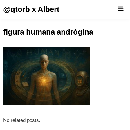
Saltar
@qtorb x Albert
Men
al
prin
contenido
figura humana andrógina
No related posts.