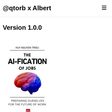
Saltar
@qtorb x Albert
Men
al
prin
contenido
Version 1.0.0