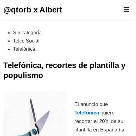
Saltar
@qtorb x Albert
Men
al
prin
contenido
Publicado
Sin categoría
en
Telco Social
Telefónica
Telefónica, recortes de plantilla y
populismo
El anuncio que
Telefónica
quiere
recortar el 20% de su
plantilla en España ha