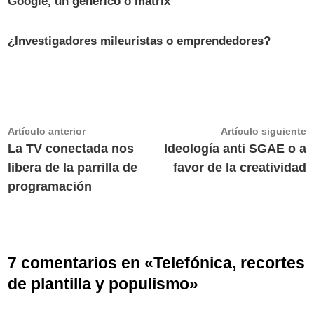
Google, un genérico o matrix
¿Investigadores mileuristas o emprendedores?
Navegación
Artículo
A
Artículo anterior
Artículo siguiente
anterior:
s
La TV conectada nos
Ideología anti SGAE o a
de
libera de la parrilla de
favor de la creatividad
entradas
programación
7 comentarios en «
Telefónica, recortes
de plantilla y populismo
»