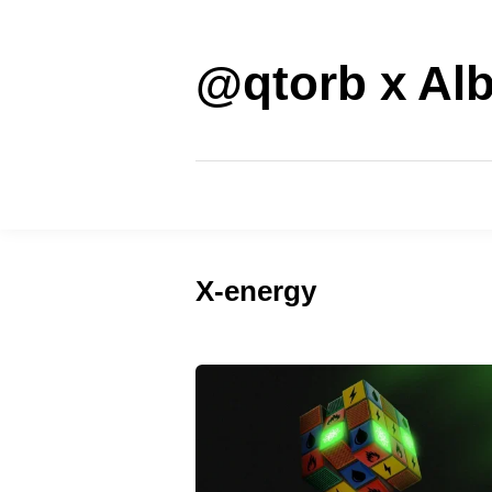
Saltar
al
contenido
@qtorb x Alb
X-energy