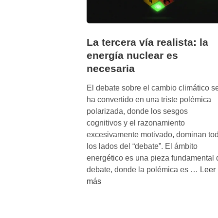
La tercera vía realista: la
energía nuclear es
necesaria
El debate sobre el cambio climático s
ha convertido en una triste polémica
polarizada, donde los sesgos
cognitivos y el razonamiento
excesivamente motivado, dominan to
los lados del “debate”. El ámbito
energético es una pieza fundamental 
L
debate, donde la polémica es …
Leer
a
más
t
e
r