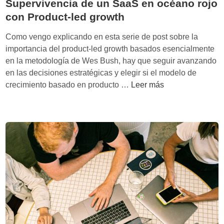
Supervivencia de un SaaS en océano rojo
con Product-led growth
Como vengo explicando en esta serie de post sobre la
importancia del product-led growth basados esencialmente
en la metodología de Wes Bush, hay que seguir avanzando
en las decisiones estratégicas y elegir si el modelo de
S
crecimiento basado en producto …
Leer más
u
p
e
r
v
i
v
e
n
c
i