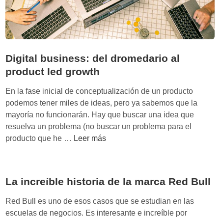
a
d
e
u
n
Digital business: del dromedario al
S
product led growth
a
a
En la fase inicial de conceptualización de un producto
S
podemos tener miles de ideas, pero ya sabemos que la
e
mayoría no funcionarán. Hay que buscar una idea que
n
resuelva un problema (no buscar un problema para el
o
D
producto que he …
Leer más
c
i
é
g
a
i
La increíble historia de la marca Red Bull
n
t
o
a
Red Bull es uno de esos casos que se estudian en las
r
l
escuelas de negocios. Es interesante e increíble por
o