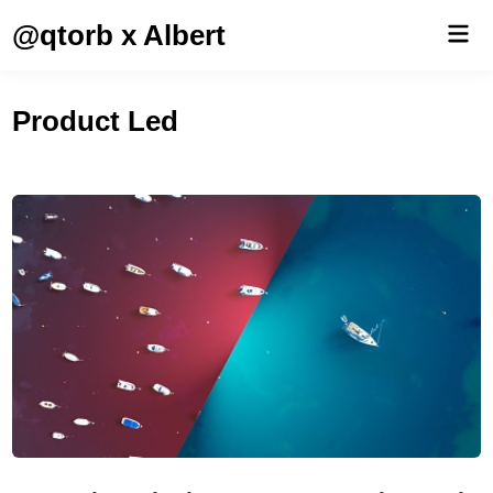
Saltar
@qtorb x Albert
Men
al
prin
contenido
Product Led