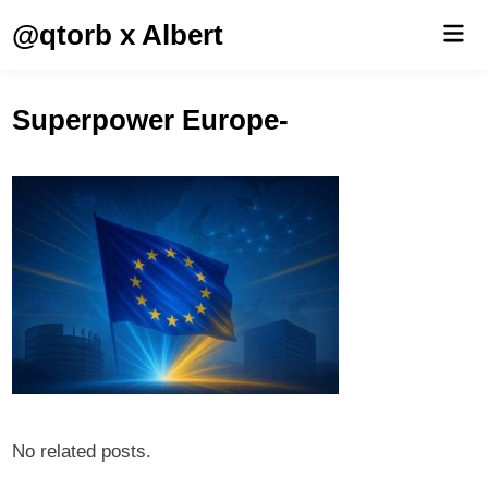
Saltar
@qtorb x Albert
Men
al
prin
contenido
Superpower Europe-
No related posts.