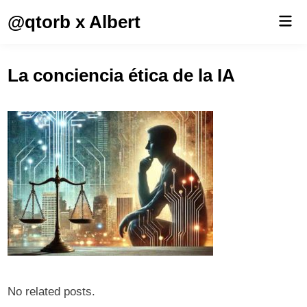
Saltar
@qtorb x Albert
Men
al
prin
contenido
La conciencia ética de la IA
No related posts.