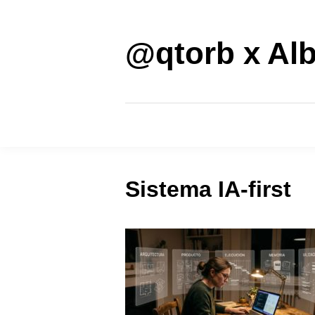
Saltar
al
contenido
@qtorb x Alb
Sistema IA-first