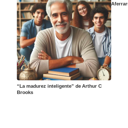
Aferra
“La madurez inteligente” de Arthur C
Brooks