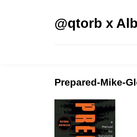
Saltar
al
contenido
@qtorb x Alb
Prepared-Mike-Gl