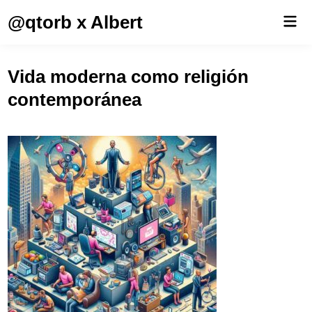
Saltar
@qtorb x Albert
Men
al
prin
contenido
Vida moderna como religión
contemporánea