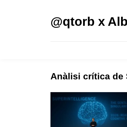
Saltar
al
contenido
@qtorb x Alb
Anàlisi crítica d