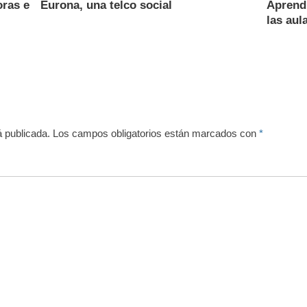
oras e
Eurona, una telco social
Aprendi
las aul
á publicada.
Los campos obligatorios están marcados con
*