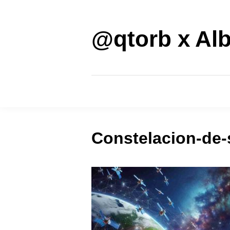
Saltar
al
contenido
@qtorb x Alb
Constelacion-de-s