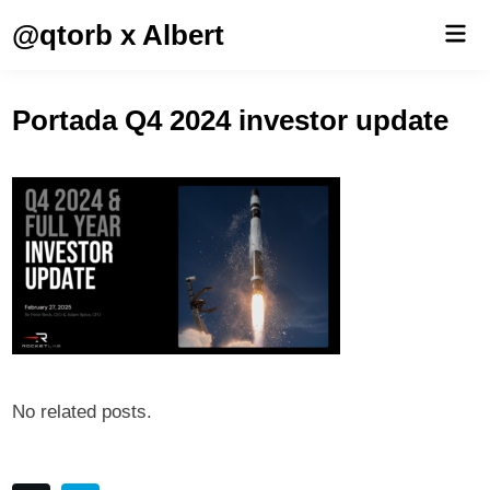
Saltar
@qtorb x Albert
Men
al
prin
contenido
Portada Q4 2024 investor update
No related posts.