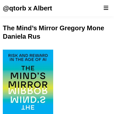
Saltar
@qtorb x Albert
Men
al
prin
contenido
The Mind’s Mirror Gregory Mone
Daniela Rus