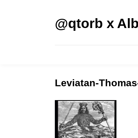
Saltar
al
contenido
@qtorb x Alb
Leviatan-Thoma