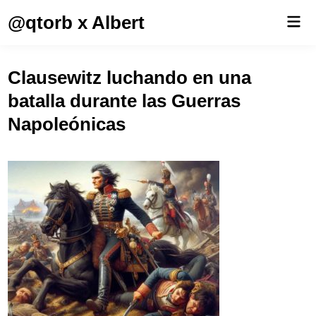
Saltar
@qtorb x Albert
Men
al
prin
contenido
Clausewitz luchando en una
batalla durante las Guerras
Napoleónicas