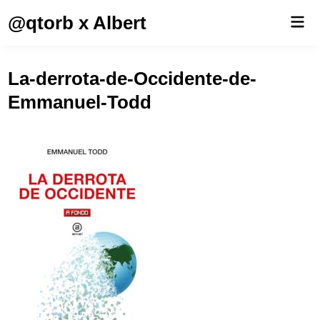
Saltar
@qtorb x Albert
Men
al
prin
contenido
La-derrota-de-Occidente-de-
Emmanuel-Todd