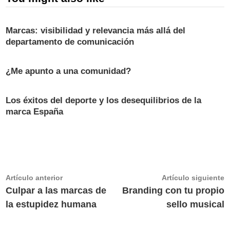
Marcas: visibilidad y relevancia más allá del
departamento de comunicación
¿Me apunto a una comunidad?
Los éxitos del deporte y los desequilibrios de la
marca España
Navegación
Artículo
A
Artículo anterior
Artículo siguiente
anterior:
s
Culpar a las marcas de
Branding con tu propio
de
la estupidez humana
sello musical
entradas