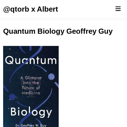
Saltar
@qtorb x Albert
Men
al
prin
contenido
Quantum Biology Geoffrey Guy