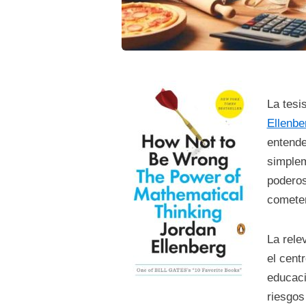
La tesi
Ellenbe
entende
simplem
poderos
cometer
La rele
el cent
educaci
riesgos