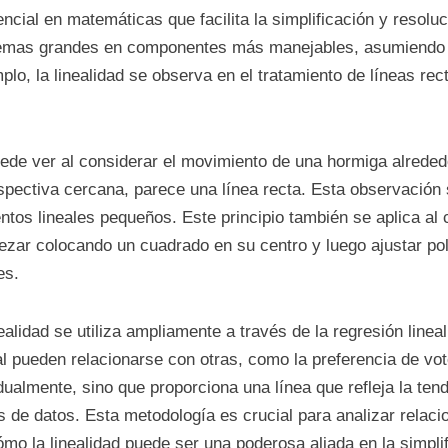
encial en matemáticas que facilita la simplificación y resol
emas grandes en componentes más manejables, asumiendo qu
plo, la linealidad se observa en el tratamiento de líneas rec
uede ver al considerar el movimiento de una hormiga alreded
spectiva cercana, parece una línea recta. Esta observación 
s lineales pequeños. Este principio también se aplica al ca
ezar colocando un cuadrado en su centro y luego ajustar pol
es.
nealidad se utiliza ampliamente a través de la regresión line
l pueden relacionarse con otras, como la preferencia de vot
ualmente, sino que proporciona una línea que refleja la tend
 de datos. Esta metodología es crucial para analizar relac
mo la linealidad puede ser una poderosa aliada en la simpli