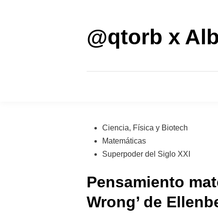
Saltar
al
contenido
@qtorb x Alb
Publicado
Ciencia, Física y Biotech
en
Matemáticas
Superpoder del Siglo XXI
Pensamiento mate
Wrong’ de Ellenb