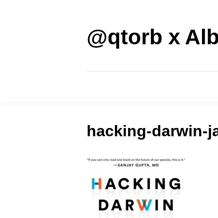
Saltar
al
contenido
@qtorb x Alb
hacking-darwin-j