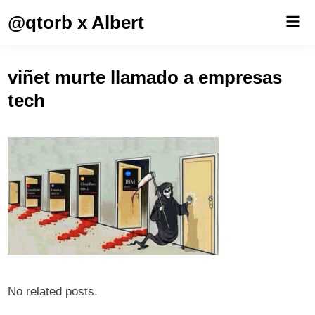
Saltar
@qtorb x Albert
Men
al
prin
contenido
viñet murte llamado a empresas
tech
No related posts.