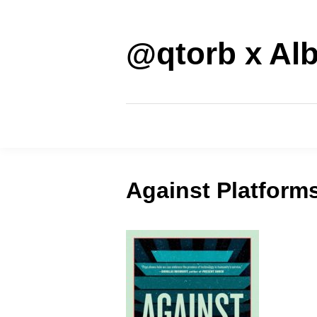
Saltar
al
contenido
@qtorb x Alb
Against Platform