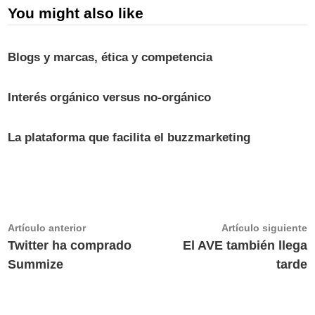
You might also like
Blogs y marcas, ética y competencia
Interés orgánico versus no-orgánico
La plataforma que facilita el buzzmarketing
Navegación
Artículo
A
Artículo anterior
Artículo siguiente
anterior:
s
Twitter ha comprado
El AVE también llega
de
Summize
tarde
entradas