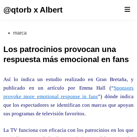
Saltar
@qtorb x Albert
Men
al
prin
contenido
Publicado
marca
en
Los patrocinios provocan una
respuesta más emocional en fans
Así lo indica un estudio realizado en Gran Bretaña, y
publicado en un artículo por Emma Hall (“
Sponsors
provoke more emotional response in fans
”) dónde indica
que los espectadores se identifican con marcas que apoyan
sus programas de televisión favoritos.
La TV funciona con eficacia con los patrocinios en los que