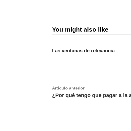
You might also like
Las ventanas de relevancia
Navegación
Artículo
Artículo anterior
anterior:
¿Por qué tengo que pagar a la 
de
entradas