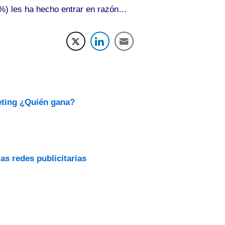
,1%) les ha hecho entrar en razón…
eting ¿Quién gana?
as redes publicitarias