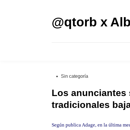
Saltar
al
contenido
@qtorb x Alb
Publicado
Sin categoría
en
Los anunciantes s
tradicionales baj
Según publica Adage
, en la última m