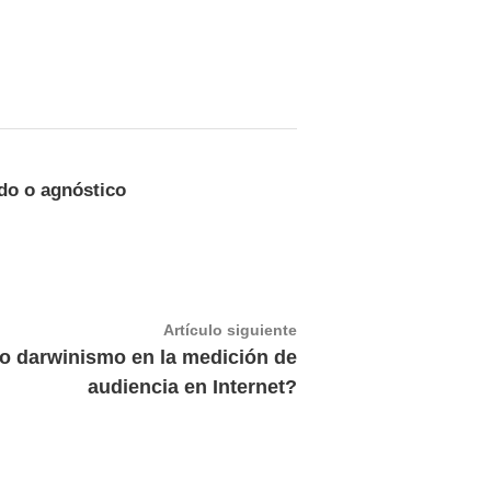
do o agnóstico
Artículo
Artículo siguiente
siguiente:
o darwinismo en la medición de
audiencia en Internet?