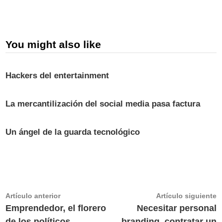
You might also like
Hackers del entertainment
La mercantilización del social media pasa factura
Un ángel de la guarda tecnológico
Navegación
Artículo
A
Artículo anterior
Artículo siguiente
anterior:
s
Emprendedor, el florero
Necesitar personal
de
de los políticos
branding, contratar un