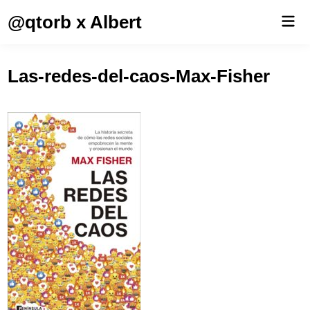
Saltar
@qtorb x Albert
Men
al
prin
contenido
Las-redes-del-caos-Max-Fisher