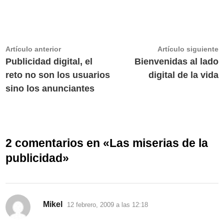
Navegación
Artículo
A
Artículo anterior
Artículo siguiente
anterior:
s
Publicidad digital, el
Bienvenidas al lado
de
reto no son los usuarios
digital de la vida
entradas
sino los anunciantes
2 comentarios en «
Las miserias de la
publicidad
»
dice:
Mikel
12 febrero, 2009 a las 12:18