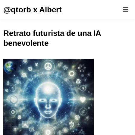
Saltar
@qtorb x Albert
Men
al
prin
contenido
Retrato futurista de una IA
benevolente