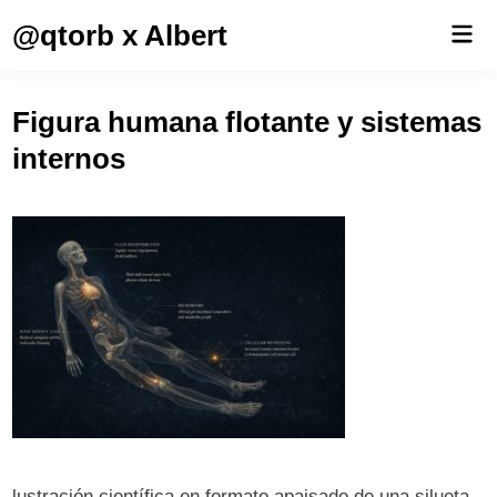
Saltar
@qtorb x Albert
Men
al
prin
contenido
Figura humana flotante y sistemas
internos
lustración científica en formato apaisado de una silueta