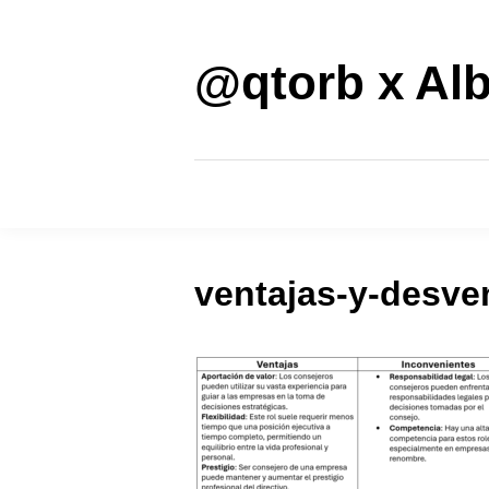
Saltar
al
contenido
@qtorb x Alb
ventajas-y-desve