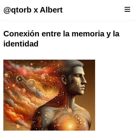
Saltar
@qtorb x Albert
Men
al
prin
contenido
Conexión entre la memoria y la
identidad