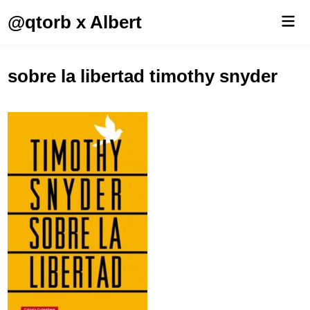
Saltar
@qtorb x Albert
Men
al
prin
contenido
sobre la libertad timothy snyder