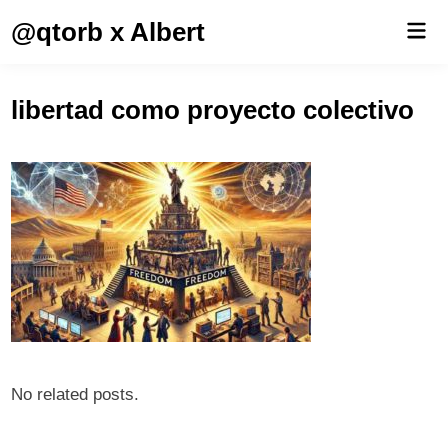
Saltar
@qtorb x Albert
Men
al
prin
contenido
libertad como proyecto colectivo
No related posts.