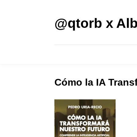
Saltar
al
contenido
@qtorb x Alb
Cómo la IA Trans