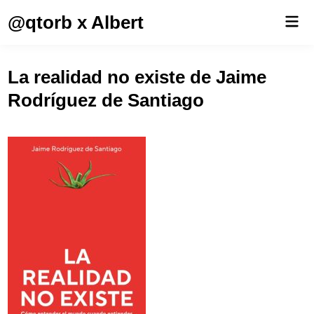
Saltar
@qtorb x Albert
Men
al
prin
contenido
La realidad no existe de Jaime
Rodríguez de Santiago