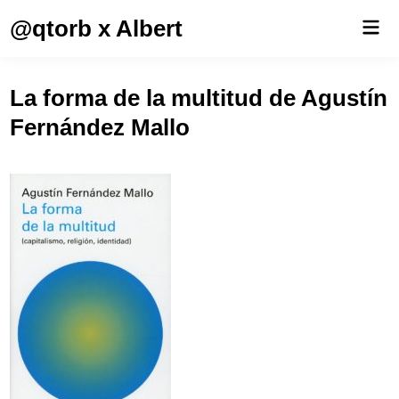
Saltar
@qtorb x Albert
Men
al
prin
contenido
La forma de la multitud de Agustín
Fernández Mallo