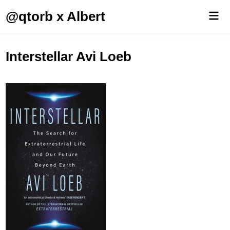
Saltar
@qtorb x Albert
Men
al
prin
contenido
Interstellar Avi Loeb