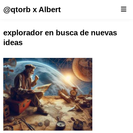
Saltar
@qtorb x Albert
Men
al
prin
contenido
explorador en busca de nuevas
ideas