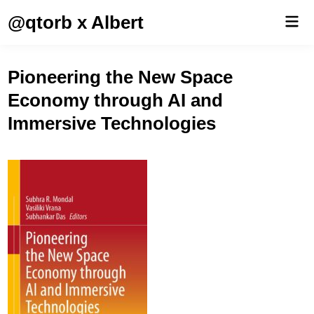
Saltar
@qtorb x Albert
Men
al
prin
contenido
Pioneering the New Space
Economy through AI and
Immersive Technologies