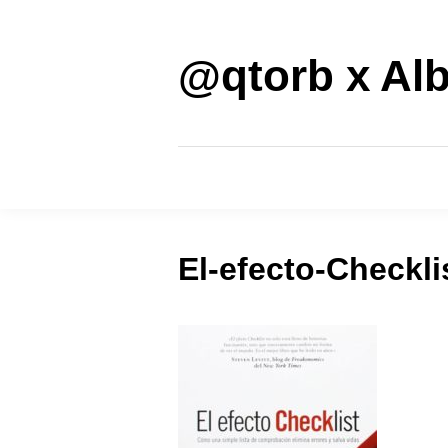
Saltar
al
contenido
@qtorb x Alb
El-efecto-Checkl