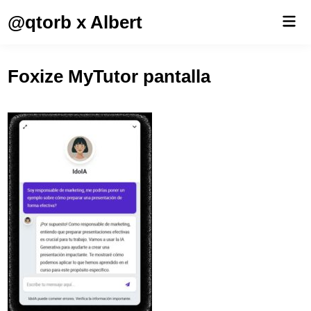
Saltar
@qtorb x Albert
Men
al
prin
contenido
Foxize MyTutor pantalla