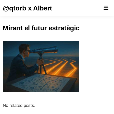
Saltar
@qtorb x Albert
Men
al
prin
contenido
Mirant el futur estratègic
No related posts.