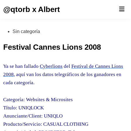
Saltar
@qtorb x Albert
Men
al
prin
contenido
Publicado
Sin categoría
en
Festival Cannes Lions 2008
Ya se han fallado
Cyberlions
del
Festival de Cannes Lions
2008
, aquí van los datos telegráficos de los ganadores en
cada categoría.
Categoría: Websites & Microsites
Título: UNIQLOCK
Anunciante/Client: UNIQLO
Producto/Servicio: CASUAL CLOTHING