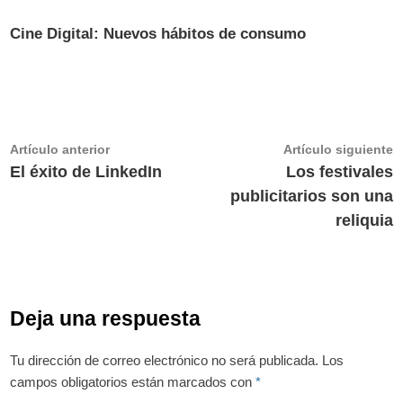
Cine Digital: Nuevos hábitos de consumo
Navegación
Artículo
A
Artículo anterior
Artículo siguiente
anterior:
s
El éxito de LinkedIn
Los festivales
de
publicitarios son una
entradas
reliquia
Deja una respuesta
Tu dirección de correo electrónico no será publicada.
Los
campos obligatorios están marcados con
*