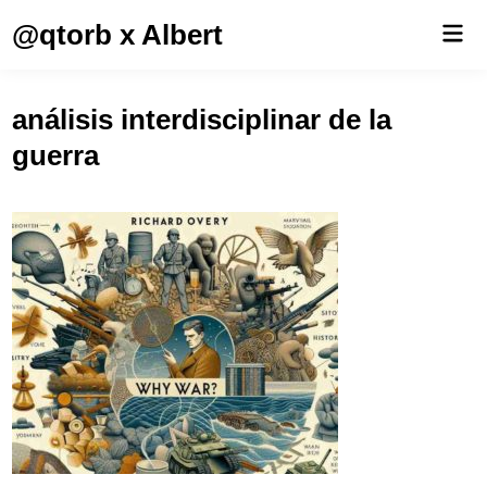
Saltar
@qtorb x Albert
Men
al
prin
contenido
análisis interdisciplinar de la
guerra